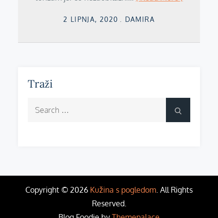
Posted
2 LIPNJA, 2020
DAMIRA
on
Traži
Search
Search
for:
Copyright © 2026
Kužina s pogledom
. All Rights
Reserved.
Blog Foodie by
Themepalace