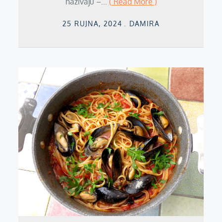
nazivaju –…
( Read More )
Posted
25 RUJNA, 2024
DAMIRA
on