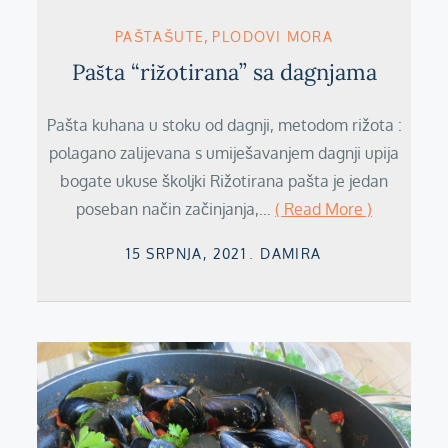
PAŠTAŠUTE
PLODOVI MORA
Pašta “rižotirana” sa dagnjama
Pašta kuhana u stoku od dagnji, metodom rižota :
polagano zalijevana s umiješavanjem dagnji upija
bogate ukuse školjki Rižotirana pašta je jedan
poseban način začinjanja,…
( Read More )
Posted
15 SRPNJA, 2021
DAMIRA
on