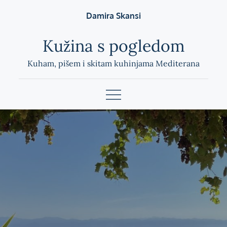
Skip
Damira Skansi
to
content
Kužina s pogledom
Kuham, pišem i skitam kuhinjama Mediterana