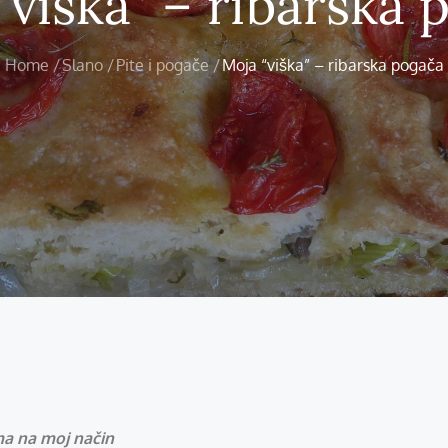
“viška” – ribarska 
Home
Slano
Pite i pogače
Moja “viška” – ribarska pogača
ma na moj način