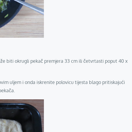
ože biti okrugli pekač premjera 33 cm ili četvrtasti poput 40 x
ovim uljem i onda iskrenite polovicu tijesta blago pritiskajući
 pekača.