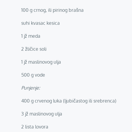
100 g crnog, ili pirinog brašna
suhi kvasac kesica
1 jž meda
2 žličice soli
1 jž maslinovog ulja
500 g vode
Punjenje:
400 g crvenog luka (ljubičastog ili srebrenca)
3 jž maslinovog ulja
2 lista lovora