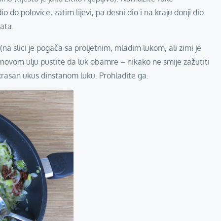
io do polovice, zatim lijevi, pa desni dio i na kraju donji dio.
sata.
(na slici je pogača sa proljetnim, mladim lukom, ali zimi je
aslinovom ulju pustite da luk obamre – nikako ne smije zažutiti
ju krasan ukus dinstanom luku. Prohladite ga.