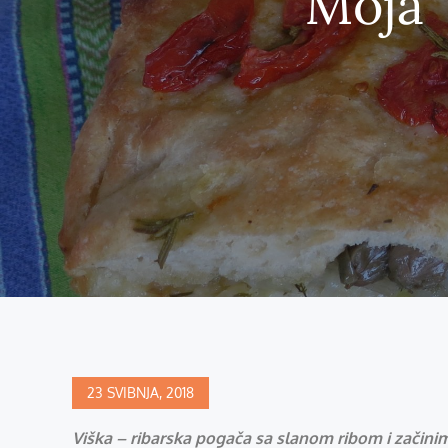
Moja 
Posted
23 SVIBNJA, 2018
on
Viška – ribarska pogača sa slanom ribom i začini