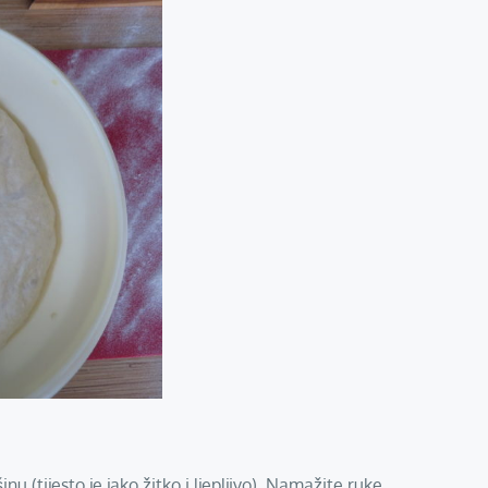
 (tijesto je jako žitko i ljepljivo). Namažite ruke