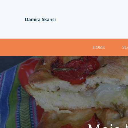
Skip
to
Damira Skansi
content
HOME
SL