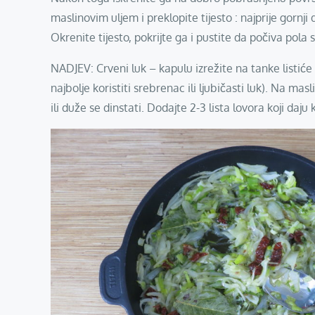
maslinovim uljem i preklopite tijesto : najprije gornji d
Okrenite tijesto, pokrijte ga i pustite da počiva pola 
NADJEV: Crveni luk – kapulu izrežite na tanke listiće 
najbolje koristiti srebrenac ili ljubičasti luk). Na m
ili duže se dinstati. Dodajte 2-3 lista lovora koji da