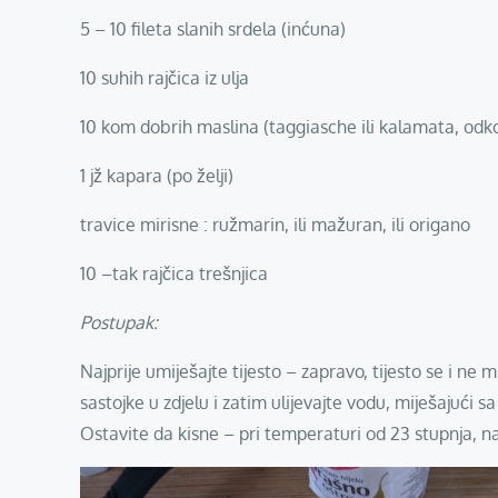
5 – 10 fileta slanih srdela (inćuna)
10 suhih rajčica iz ulja
10 kom dobrih maslina (taggiasche ili kalamata, odk
1 jž kapara (po želji)
travice mirisne : ružmarin, ili mažuran, ili origano
10 –tak rajčica trešnjica
Postupak:
Najprije umiješajte tijesto – zapravo, tijesto se i ne m
sastojke u zdjelu i zatim ulijevajte vodu, miješajući
Ostavite da kisne – pri temperaturi od 23 stupnja, na