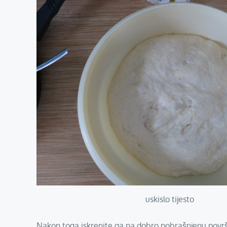
uskislo tijesto
Nakon toga iskrenite ga na dobro pobrašnjenu površinu