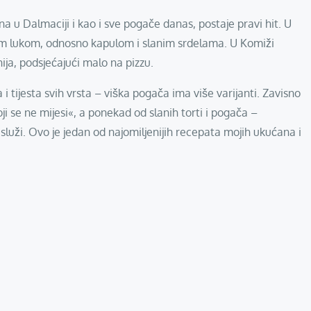
na u Dalmaciji i kao i sve pogače danas, postaje pravi hit. U
venim lukom, odnosno kapulom i slanim srdelama. U Komiži
nija, podsjećajući malo na pizzu.
i tijesta svih vrsta – viška pogača ima više varijanti. Zavisno
ji se ne mijesi«, a ponekad od slanih torti i pogača –
 služi. Ovo je jedan od najomiljenijih recepata mojih ukućana i