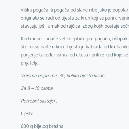
Viška pogača ili pogača od slane ribe jako je popular
originalu se radi od tijesta za kruh koji se puni cr
stavljaju još i umak od rajčica, zbog kojih postaje soč
Kod mene – inače velike ljubiteljice pogača, uštipaka 
što mi se nađe u kući. Tijesto je katkada od kruha »ko
punjenje također varira od ukusa i prilike kod koje se
prijatelja:
Vrijeme pripreme: 3h, koliko tijesto kisne
Za 8 – 10 osoba
Potrebni sastojci :
tijesto:
600 g bijelog brašna