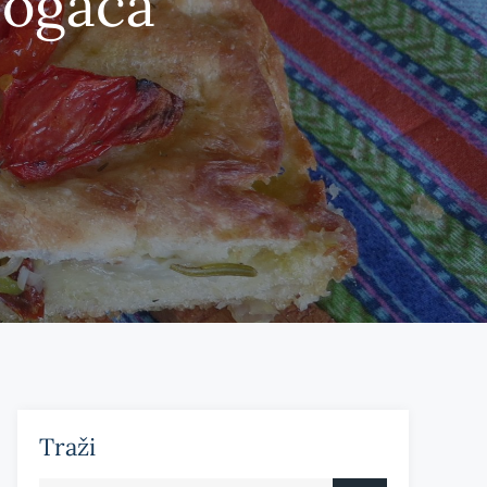
pogača
Traži