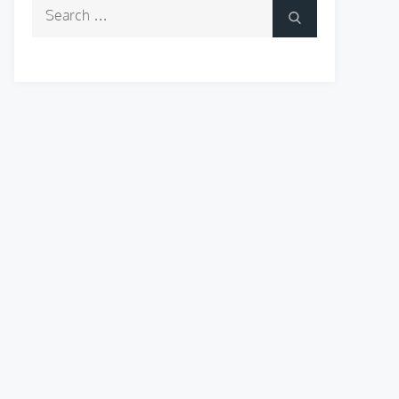
Search
Search
for: